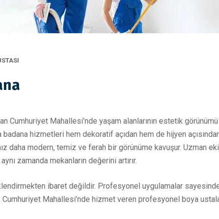
USTASI
ana
olan Cumhuriyet Mahallesi’nde yaşam alanlarının estetik görünümü 
a badana hizmetleri hem dekoratif açıdan hem de hijyen açısından
ız daha modern, temiz ve ferah bir görünüme kavuşur. Uzman ekipl
aynı zamanda mekanların değerini artırır.
klendirmekten ibaret değildir. Profesyonel uygulamalar sayesinde
. Cumhuriyet Mahallesi’nde hizmet veren profesyonel boya ustaları