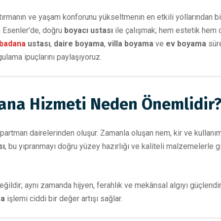
rtırmanın ve yaşam konforunu yükseltmenin en etkili yollarından bi
an Esenler’de, doğru
boyacı ustası
ile çalışmak; hem estetik hem 
 badana
ustası
,
daire boyama
,
villa boyama
ve
ev boyama
süre
gulama ipuçlarını paylaşıyoruz.
ana Hizmeti Neden Önemlidir
artman dairelerinden oluşur. Zamanla oluşan nem, kir ve kullanım
sı
, bu yıpranmayı doğru yüzey hazırlığı ve kaliteli malzemelerle
ildir; aynı zamanda hijyen, ferahlık ve mekânsal algıyı güçlendiren
ma
işlemi ciddi bir değer artışı sağlar.