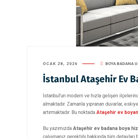
OCAK 28, 2026
BOYA BADANA U
İstanbul Ataşehir Ev 
İstanbul’un modern ve hızla gelişen ilçelerin
almaktadır. Zamanla yıpranan duvarlar, eskiy
artırmaktadır. Bu noktada
Ataşehir ev boya
Bu yazımızda
Ataşehir ev badana boya hi
çalışmanız gerektiği hakkında tüm detayları bu