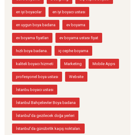
en iyi boyacılar
en iyi boyacı ustası
en uygun boya badana
ev boyama
ev boyama fiyatları
ev boyama ustası fiyat
hızlı boya badana.
iç cephe boyama
kaliteli boyacı hizmeti
Marketing
Mobile Apps
profesyonel boya ustası
Website
İstanbu boyacı ustası
İstanbul Bahçelievler Boya badana
İstanbul’da gezilecek doğa yerleri
İstanbul’da günübirlik kaçış noktaları.