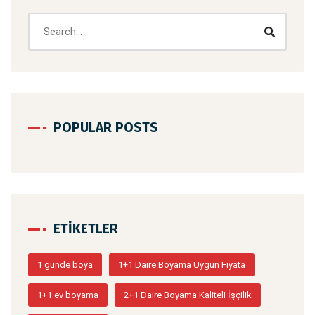
POPULAR POSTS
ETIKETLER
1 günde boya
1+1 Daire Boyama Uygun Fiyata
1+1 ev boyama
2+1 Daire Boyama Kaliteli İşçilik