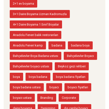
2+1 ev boyama
3+1 Daire Boyama Uzman Kadromuzla
4+1 Daire Boyama 1 Sınıf Boyalar
Anadolu Feneri balık restoranları
Anadolu Feneri kamp
badana
badana boya
Bahçelievler Boya Badana ustası
Bahçelievler Boyacı
Bahçelievler boyacı ustası
Beykoz gezi rehberi
boya
boya badana
boya badana fiyatları
boya badana ustası
boyacı
boyacı fiyatları
boyacı ustası
Branding
Corporate
daire boyama
Designing
dış cephe boyacı