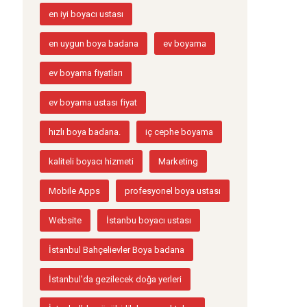
en iyi boyacı ustası
en uygun boya badana
ev boyama
ev boyama fiyatları
ev boyama ustası fiyat
hızlı boya badana.
iç cephe boyama
kaliteli boyacı hizmeti
Marketing
Mobile Apps
profesyonel boya ustası
Website
İstanbu boyacı ustası
İstanbul Bahçelievler Boya badana
İstanbul’da gezilecek doğa yerleri