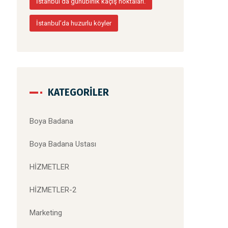
İstanbul’da günübirlik kaçış noktaları.
İstanbul’da huzurlu köyler
KATEGORILER
Boya Badana
Boya Badana Ustası
HİZMETLER
HİZMETLER-2
Marketing