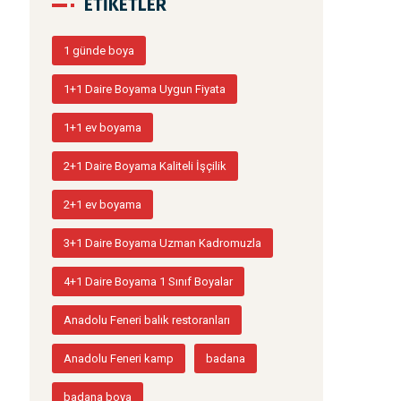
ETIKETLER
1 günde boya
1+1 Daire Boyama Uygun Fiyata
1+1 ev boyama
2+1 Daire Boyama Kaliteli İşçilik
2+1 ev boyama
3+1 Daire Boyama Uzman Kadromuzla
4+1 Daire Boyama 1 Sınıf Boyalar
Anadolu Feneri balık restoranları
Anadolu Feneri kamp
badana
badana boya