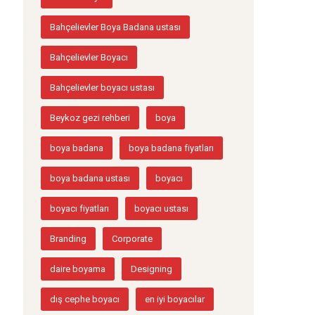
Bahçelievler Boya Badana ustası
Bahçelievler Boyacı
Bahçelievler boyacı ustası
Beykoz gezi rehberi
boya
boya badana
boya badana fiyatları
boya badana ustası
boyacı
boyacı fiyatları
boyacı ustası
Branding
Corporate
daire boyama
Designing
dış cephe boyacı
en iyi boyacılar